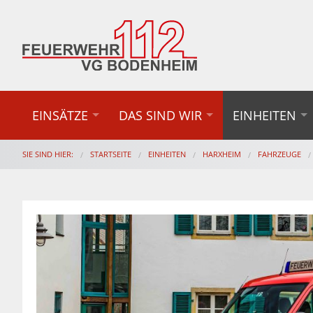
EINSÄTZE
DAS SIND WIR
EINHEITEN
SIE SIND HIER:
STARTSEITE
EINHEITEN
HARXHEIM
FAHRZEUGE