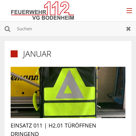
EINSÄTZE
Suchen
Zur
DAS SIND WIR
JANUAR

EINHEITEN
JUGENDFEUERWEHR
FÖRDERVEREINE
EINSATZ 011 | H2.01 TÜRÖFFNEN
DRINGEND