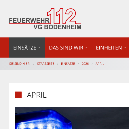
EINSÄTZE
DAS SIND WIR
EINHEITEN
SIE SIND HIER:
STARTSEITE
EINSÄTZE
2026
APRIL
APRIL
