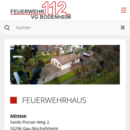
EINSÄTZE
Suchen
Zur
DAS SIND WIR
EINHEITEN
JUGENDFEUERWEHR
FÖRDERVEREINE
FEUERWEHRHAUS

Adresse
:
Sankt-Florian-Weg 2,
55296 Gau-Bischofsheim