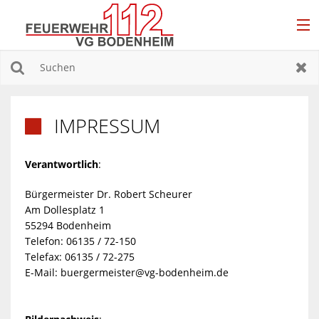
EINSÄTZE
Suchen
Zur
DAS SIND WIR
IMPRESSUM

EINHEITEN
Verantwortlich
:
JUGENDFEUERWEHR
Bürgermeister Dr. Robert Scheurer
FÖRDERVEREINE
Am Dollesplatz 1
55294 Bodenheim
Telefon: 06135 / 72-150
Telefax: 06135 / 72-275
E-Mail:
buergermeister@vg-bodenheim.de