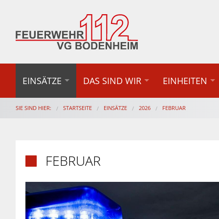
EINSÄTZE
DAS SIND WIR
EINHEITEN
SIE SIND HIER:
STARTSEITE
EINSÄTZE
2026
FEBRUAR
FEBRUAR
