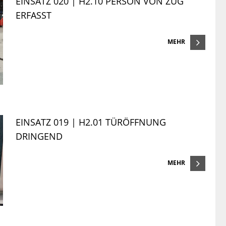
EINSATZ 020 | H2.10 PERSON VON ZUG
ERFASST
MEHR
EINSATZ 019 | H2.01 TÜRÖFFNUNG
DRINGEND
MEHR