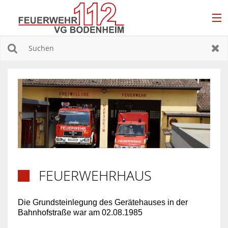
EINSÄTZE
Suchen
Zur
DAS SIND WIR
EINHEITEN
JUGENDFEUERWEHR
FÖRDERVEREINE
FEUERWEHRHAUS

Die Grundsteinlegung des Gerätehauses in der
Bahnhofstraße war am 02.08.1985